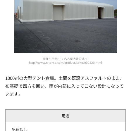
画像引用元HP：名古屋店装公式HP
http://www.n-tenso.com/product/soko/000220.html
1000㎡の大型テント倉庫。土間を既設アスファルトのまま、
布基礎で四方を囲い、雨が内部に入ってこない設計になって
います。
用途
記載なし