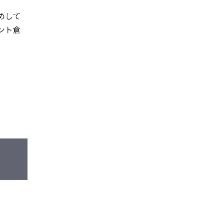
めして
ント倉