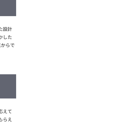
た設計
かした
点からで
応えて
もらえ