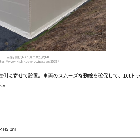
画像引用元HP：岸工業公式HP
tps://www.kishikogyo.co.jp/case/3538/
左側に寄せて設置。車両のスムーズな動線を確保して、10tト
た。
×H5.0m