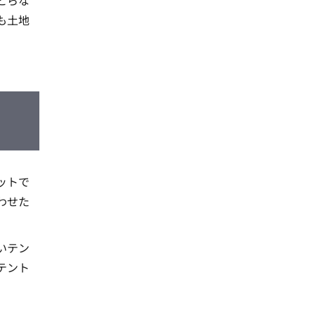
とらな
も土地
ットで
わせた
いテン
テント