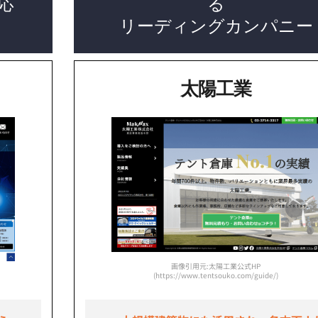
応
る
リーディングカンパニー
太陽工業
画像引用元:太陽工業公式HP
(https://www.tentsouko.com/guide/)