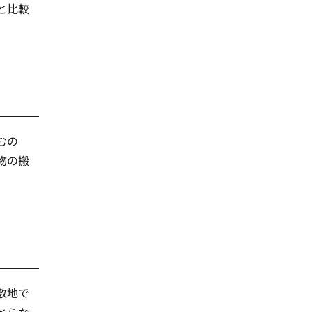
と比較
むの
物の搬
敷地で