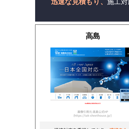
迅速な見積もり、
施工対
高島
画像引用元:高島公式HP
(https://tak-sheethouse.jp/)