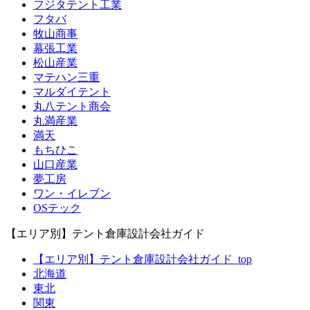
フジタテント工業
フタバ
牧山商事
幕張工業
松山産業
マテハン三重
マルダイテント
丸八テント商会
丸満産業
満天
もちひこ
山口産業
夢工房
ワン・イレブン
OSテック
【エリア別】テント倉庫設計会社ガイド
【エリア別】テント倉庫設計会社ガイド_top
北海道
東北
関東