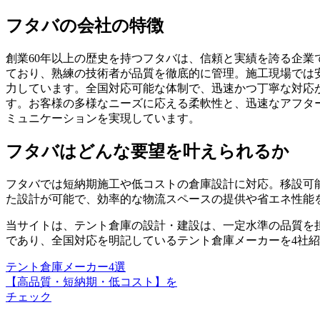
フタバの会社の特徴
創業60年以上の歴史を持つフタバは、信頼と実績を誇る企業
ており、熟練の技術者が品質を徹底的に管理。施工現場では
力しています。全国対応可能な体制で、迅速かつ丁寧な対応
す。お客様の多様なニーズに応える柔軟性と、迅速なアフタ
ミュニケーションを実現しています。
フタバはどんな要望を叶えられるか
フタバでは短納期施工や低コストの倉庫設計に対応。移設可
た設計が可能で、効率的な物流スペースの提供や省エネ性能
当サイトは、テント倉庫の設計・建設は、
一定水準の品質を
であり、全国対応を明記しているテント倉庫メーカーを4社
テント倉庫メーカー4選
【高品質・短納期・低コスト】を
チェック