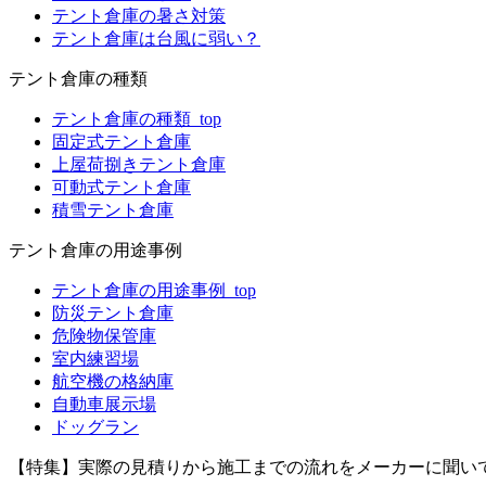
テント倉庫の暑さ対策
テント倉庫は台風に弱い？
テント倉庫の種類
テント倉庫の種類_top
固定式テント倉庫
上屋荷捌きテント倉庫
可動式テント倉庫
積雪テント倉庫
テント倉庫の用途事例
テント倉庫の用途事例_top
防災テント倉庫
危険物保管庫
室内練習場
航空機の格納庫
自動車展示場
ドッグラン
【特集】実際の見積りから施工までの流れをメーカーに聞い