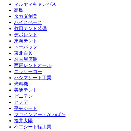
マルヤマキャンバス
高島
タカダ創美
ハイスペース
竹田テント装備
デポレント
東海テント
トーパック
東北自興
名古屋店装
西尾レントオール
ニッケーコー
ハシマシート工業
光精機
美酬テント
ビニテン
ヒノデ
平林シート
ファインアートかわばた
福井太陽
不二シート軽工業