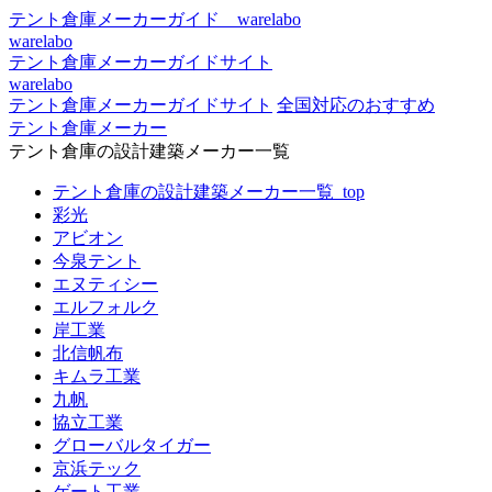
テント倉庫メーカーガイド warelabo
warelabo
テント倉庫メーカーガイドサイト
warelabo
テント倉庫メーカーガイドサイト
全国対応のおすすめ
テント倉庫メーカー
テント倉庫の設計建築メーカー一覧
テント倉庫の設計建築メーカー一覧_top
彩光
アビオン
今泉テント
エヌティシー
エルフォルク
岸工業
北信帆布
キムラ工業
九帆
協立工業
グローバルタイガー
京浜テック
ゲート工業