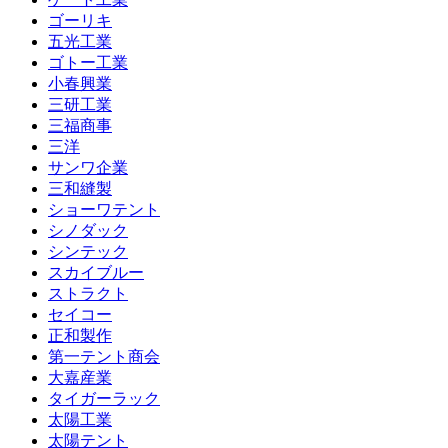
ゴーリキ
五光工業
ゴトー工業
小春興業
三研工業
三福商事
三洋
サンワ企業
三和縫製
ショーワテント
シノダック
シンテック
スカイブルー
ストラクト
セイコー
正和製作
第一テント商会
大嘉産業
タイガーラック
太陽工業
太陽テント