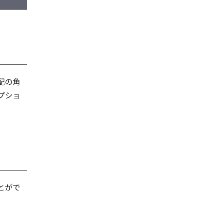
配の角
プショ
とがで