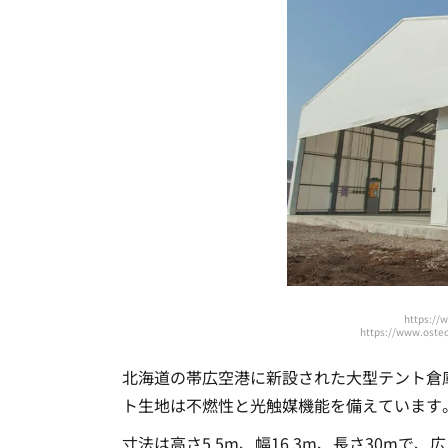
https://
https://www.os
北海道の帯広空港に新設された大型テント倉
ト生地は不燃性と光触媒機能を備えています
寸法は高さ5.5m、幅16.3m、長さ30m