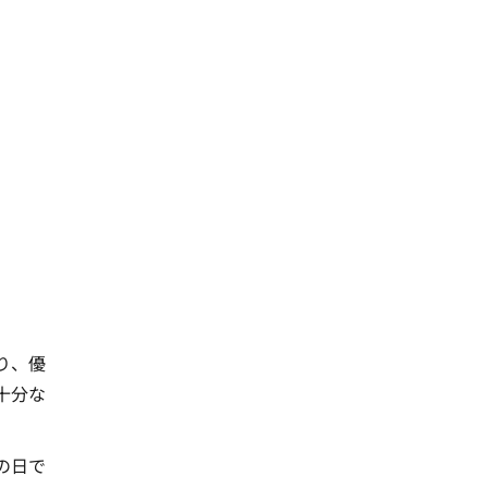
り、優
十分な
。
の日で