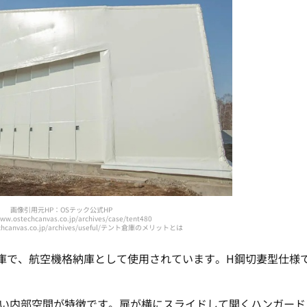
画像引用元HP：OSテック公式HP
www.ostechcanvas.co.jp/archives/case/tent480
techcanvas.co.jp/archives/useful/テント倉庫のメリットとは
庫で、航空機格納庫として使用されています。H鋼切妻型仕様
。
で、広い内部空間が特徴です。扉が横にスライドして開くハンガー