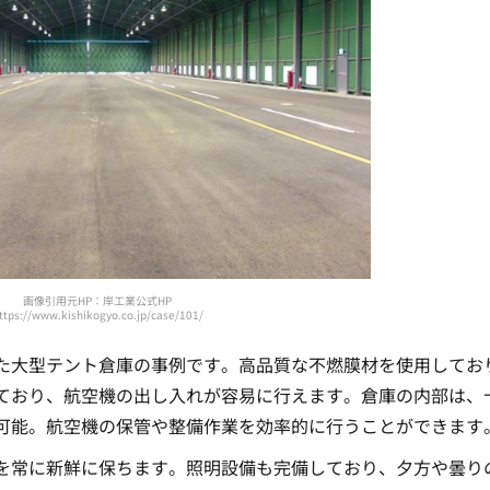
画像引用元HP：岸工業公式HP
ttps://www.kishikogyo.co.jp/case/101/
た大型テント倉庫の事例です。高品質な不燃膜材を使用してお
ており、航空機の出し入れが容易に行えます。倉庫の内部は、
可能。航空機の保管や整備作業を効率的に行うことができます
を常に新鮮に保ちます。照明設備も完備しており、夕方や曇り