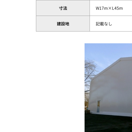
寸法
W17m×L45m
建設地
記載なし