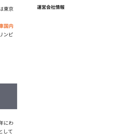
運営会社情報
は東京
動車国内
リンピ
年にわ
として