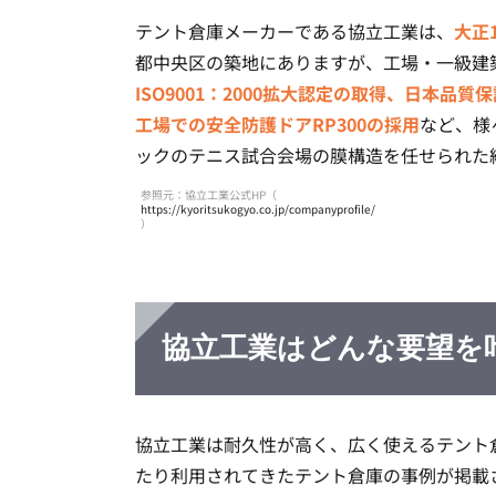
テント倉庫メーカーである協立工業は、
大正
都中央区の築地にありますが、工場・一級建
ISO9001：2000拡大認定の取得、日本
工場での安全防護ドアRP300の採用
など、様
ックのテニス試合会場の膜構造を任せられた
参照元：協立工業公式HP（
https://kyoritsukogyo.co.jp/companyprofile/
）
協立工業はどんな要望を
協立工業は耐久性が高く、広く使えるテント
たり利用されてきたテント倉庫の事例が掲載