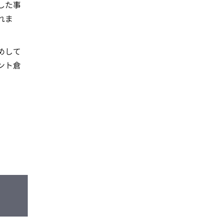
した事
れま
めして
ント倉